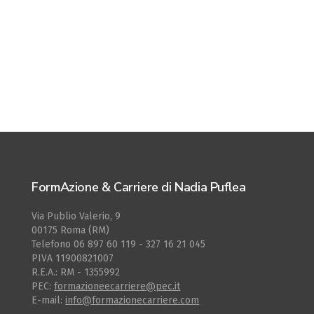
FormAzione & Carriere di Nadia Puflea
Via Publio Valerio, 9
00175 Roma (RM)
Telefono 06 897 60 119 - 327 16 21 045
PIVA 11900821007
R.E.A.: RM - 1355992
PEC:
formazioneecarriere@pec.it
E-mail:
info@formazionecarriere.com