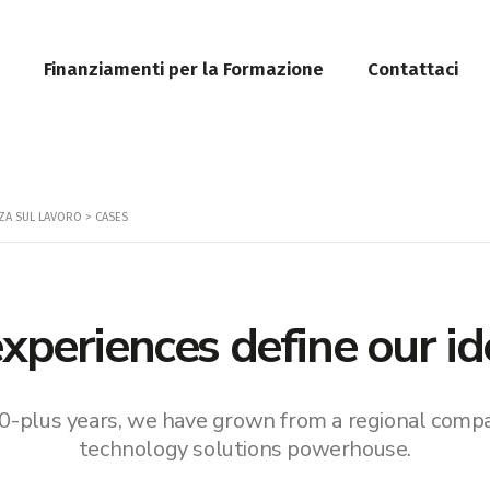
Finanziamenti per la Formazione
Contattaci
ZZA SUL LAVORO
> CASES
xperiences define our id
0-plus years, we have grown from a regional compa
technology solutions powerhouse.